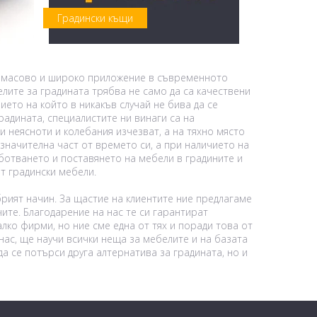
Градински къщи
ра масово и широко приложение в съвременното
лите за градината трябва не само да са качествени
ието на който в никакъв случай не бива да се
адината, специалистите ни винаги са на
 неясноти и колебания изчезват, а на тяхно място
значителна част от времето си, а при наличието на
отването и поставянето на мебели в градините и
ат градински мебели.
рият начин. За щастие на клиентите ние предлагаме
ите. Благодарение на нас те си гарантират
лко фирми, но ние сме една от тях и поради това от
 нас, ще научи всички неща за мебелите и на базата
а се потърси друга алтернатива за градината, но и