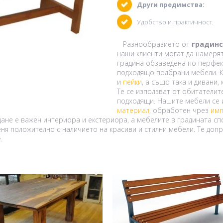
Други предимства:
Удобство и практичност.
Разнообразието от
градинс
наши клиенти могат да намеря
градина обзаведена по перфект
подходящо подбрани мебели. К
и
пейки
, а също така и дивани
Те се използват от обитателит
подходящи. Нашите мебели се 
материал
, обработен чрез
имп
ане е важен интериора и екстериора, а мебелите в градината сп
еня положително с наличието на красиви и стилни мебели. Те доп
.