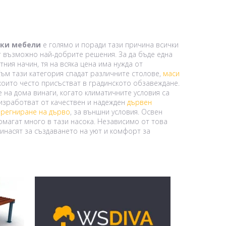
ки мебели
е голямо и поради тази причина всички
т възможно най-добрите решения. За да бъде една
ния начин, тя на всяка цена има нужда от
ъм тази категория спадат различните столове,
маси
, които често присъстват в градинското обзавеждане.
е на дома винаги, когато климатичните условия са
изработват от качествен и надежден
дървен
регниране на дърво
, за външни условия. Освен
омагат много в тази насока. Независимо от това
ринасят за създаването на уют и комфорт за