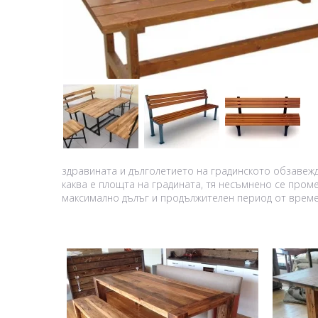
здравината и дълголетието на градинското обзавежд
каква е площта на градината, тя несъмнено се пром
максимално дълъг и продължителен период от време