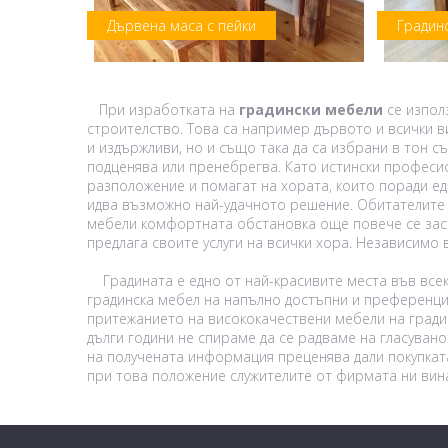
Дървена маса с пейки
Градин
При изработката на
градински мебели
се изпол
строителство. Това са например дървото и всички в
и издържливи, но и също така да са избрани в тон с
подценява или пренебрегва. Като истински професио
разположение и помагат на хората, които поради ед
идва възможно най-удачното решение. Обитателите н
мебели комфортната обстановка още повече се заси
предлага своите услуги на всички хора. Независимо 
Градината е едно от най-красивите места във все
градинска мебел на напълно достъпни и преференциа
притежанието на висококачествени мебели на градин
дълги години не спираме да се радваме на гласуванот
на получената информация преценява дали покупката 
при това положение служителите от фирмата ни вина