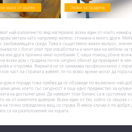
ски маси от дърво
Пейки за градина
зват най-различни по вид материали, всеки един от които нами
идове метали като например желязо, стомана и много други. Мебе
ъс заобикалящата среда. Това е съществено важен въпрос, значен
налисти с богат опит при изработката и монтажа на мебели за гр
на или друга причина имат колебания. С наша помощ обаче всички
а всеки дом с градина почти сигурно обичат да прекарват в нея 
лва и откроява. Фирмата ни се занимава професионално с израб
в коя част на страната живеят, те по всяко време могат да поръч
ки дом и поради това трябва да се обзаведе по възможно най-доб
лни цени, което със сигурност е още едно предимство за купувач
ата на достъпни цени. Да намерят този баланс са в състояние ма
о ни от клиентите доверие. Всеки един от тях, който се свърже с
на точно определена вещ си струва. В някои случаи е по-добре д
ги са на разположение на хората.