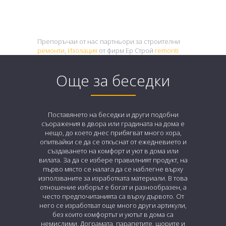
Препоръчаи от нас партньори за строителни
ремонти
,
Изолация
от фирм Ер Строй
remonti
Още за беседки
Поставянето на беседки и други подобни
съоражения в двора или градината на дома е
нещо, до което днес прибягват много хора,
опитвайки се да се откъснат от ежедневието и
създаването на комфорт и уют в дома или
вилата. За да се избере правилният продукт, на
първо място се налага да се наблегне върху
използваните за изработката материали. В това
отношение изборът е богат и разнообразен, а
често предпочитанията са върху дървото. От
него се изработват още много други артикули,
без които комфортът и уютът в дома са
немислими. Дограмата, парапетите, щорите и