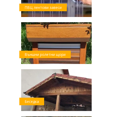
ПВЦ лентови завеси
Външни ролетни щори
Беседка