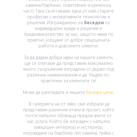
камина/барбекю, осветление и кухненска
част). Така съчетаваме една от най-старите
професии с иновативните технологии и
решения. Изгражданено на
беседки
по
индивидуални нужди и решения е
предизвикателство за нас, защото няма по
приятно усещане от добре свършената
работа и доволните клиенти.
За да дадем добри идеи на нашите клиенти,
ще се опитаме да представим максимално
много съоръжения изградени от дърво под
различни наименования и да бъдем по-
практични за клиентите си!
Може да разгледате и нашите
беседки цени
.
В галерията ни от ляво сме избрали да
представим различни етапи в проект, който
почти напълно обхваща предлаганите от
нас услуги. Който бе изграден с напълно
завършен интериор и екстериор,
изграждане на барбекю тип камина, пейка с