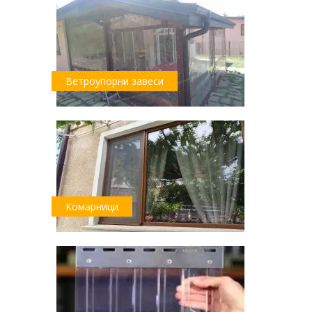
Ветроупорни завеси
Комарници