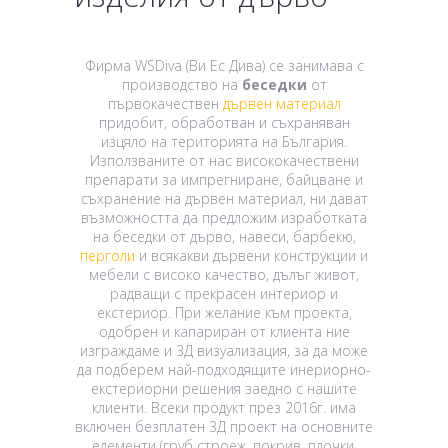
Фирма WSDiva (Ви Ес Дива) се занимава с
производство на
беседки
от
първокачествен
дървен материал
придобит, обработван и съхраняван
изцяло на територията на България.
Използваните от нас висококачествени
препарати за импрегниране, байцване и
съхранение на дървен материал, ни дават
възможността да предложим изработката
на беседки от дърво, навеси, барбекю,
перголи
и всякакви дървени конструкции и
мебели с високо качество, дълъг живот,
радващи с прекрасен интериор и
екстериор. При желание към проекта,
одобрен и капариран от клиента ние
изграждаме и 3Д визуализация, за да може
да подберем най-подходящите инериорно-
екстериорни решения заедно с нашите
клиенти. Всеки продукт през 2016г. има
включен безплатен 3Д проект на основните
елементи (груб строеж, покрив, плочки,