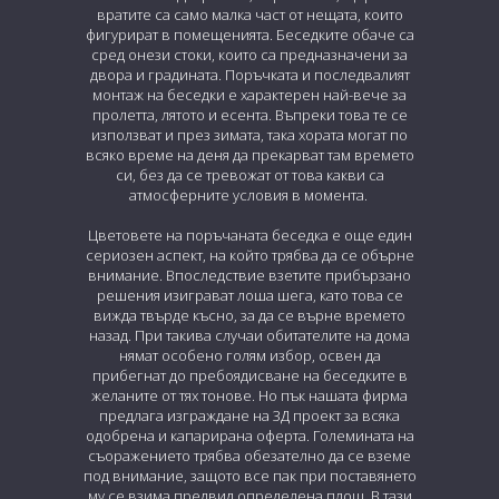
вратите са само малка част от нещата, които
фигурират в помещенията. Беседките обаче са
сред онези стоки, които са предназначени за
двора и градината.
Поръчката и последвалият
монтаж на беседки е характерен най-вече за
пролетта, лятото и есента. Въпреки това те се
използват и през зимата, така хората могат по
всяко време на деня да прекарват там времето
си, без да се тревожат от това какви са
атмосферните условия в момента.
Цветовете на поръчаната беседка е още един
сериозен аспект, на който трябва да се обърне
внимание. Впоследствие взетите прибързано
решения изиграват лоша шега, като това се
вижда твърде късно, за да се върне времето
назад. При такива случаи обитателите на дома
нямат особено голям избор, освен да
прибегнат до пребоядисване на беседките в
желаните от тях тонове. Но пък нашата фирма
предлага изграждане на 3Д проект за всяка
одобрена и капарирана оферта. Големината на
съоражението трябва обезателно да се вземе
под внимание, защото все пак при поставянето
му се взима предвид определена площ. В тази