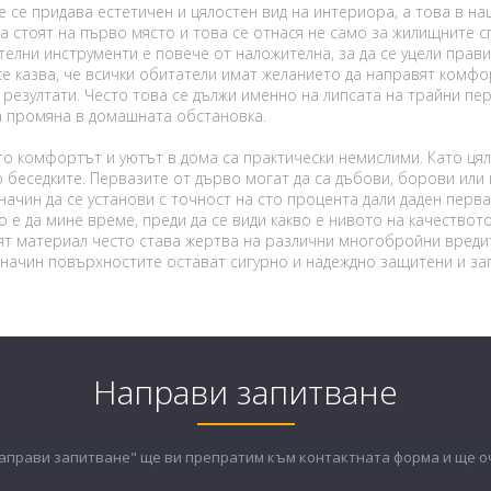
е се придава естетичен и цялостен вид на интериора, а това в н
а стоят на първо място и това се отнася не само за жилищните сг
лни инструменти е повече от наложителна, за да се уцели прави
се казва, че всички обитатели имат желанието да направят комфо
резултати. Често това се дължи именно на липсата на трайни пер
а промяна в домашната обстановка.
то комфортът и уютът в дома са практически немислими. Като ця
 беседките. Первазите от дърво могат да са дъбови, борови или 
ачин да се установи с точност на сто процента дали даден перва
е да мине време, преди да се види какво е нивото на качеството
ят материал често става жертва на различни многобройни вредит
 начин повърхностите остават сигурно и надеждно защитени и за
Направи запитване
Направи запитване" ще ви препратим към контактната форма и ще 