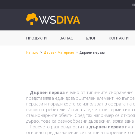
Л
ПРОДУКТИ
ЗА НАС
БЛОГ
КОНТАКТИ
Начало
>
Дървен Материал
> Дървен перваз
Дървен перваз
е едно от типичните съоражения з
представлява един довършителен елемент, но въпрек
первази и поради което се използват в сферата на 
някои потребители. Истината е, че този термин има 
стационарните обекти. Сред тях например се открояв
дърво, това са разнообразни дървесини, всяка една
Повечето разновидности на
дървен перваз
имат 
основно предназначение се състои в покриването на