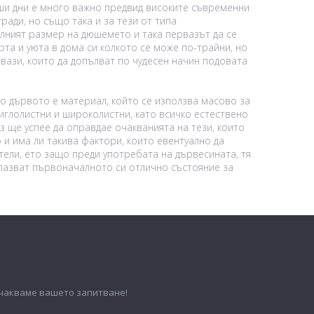
аши дни е много важно предвид високите съвременни
ради, но също така и за тези от типа
лният размер на дюшемето и така первазът да се
рта и уюта в дома си колкото се може по-трайни, но
вази, които да допълват по чудесен начин подовата
ло дървото е материал, който се използва масово за
иглолистни и широколистни, като всичко естествено
з ще успее да оправдае очакванията на тези, които
 и има ли такива фактори, които евентуално да
ели, ето защо преди употребата на дървесината, тя
пазват първоначалното си отлично състояние за
очакваме вашето запитване!