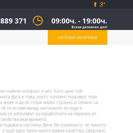
 889 371
09:00ч. - 19:00ч.
Всеки делничен ден!
НАПРАВИ ЗАПИТВАНЕ
оже повече комфорт и уют. Като цяло той
ната фуга е това, което основно покриват тези
 може и да се стори малко странно и сложно за
тя се оставя между настилките за пода и
али се използват за изработката на перваза от
 свойства във времето.
 подовата настилка. Вече бе споменато, че тяхното
е и още едно тяхно много важно качество, свързано