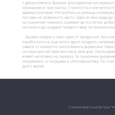
с декоративните функции. Благодарение на первазит
изисквания в тази насока. Стилността и елегантностт
административни. Употребата на режещи и измервате
постави на правилното място. Едва ли има нужда да 
за съжаление невинаги съумяват да постигнат добри 
настилка и да създават предпоставки за положителн
Дървен перваз е само един от продуктите, без кои
изработката на още много други продукти, например
зависи от конкретно използваната дървесина. Няма н
са поръчали неговия монтаж в своя дом. Необходимо 
влияят негативно на перваза. За съжаление дървени
непременно се изсушава и обезпаразитява. По този
дълго време.
С натискането на бутона "