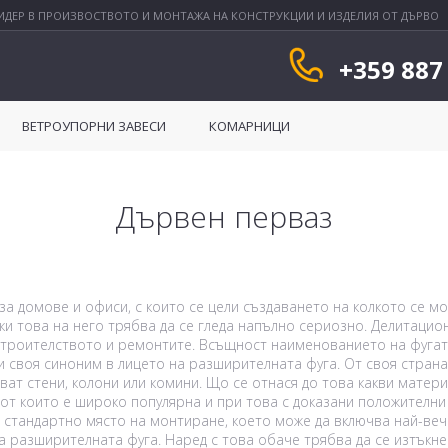
ИДЕР В ПРОИЗВОСТВОТО И МОНТАЖА НА КОНСТРУКЦИИ И ИЗДЕЛИЯ ОТ ДЪРВО
+359 887
ВЕТРОУПОРНИ ЗАВЕСИ
КОМАРНИЦИ
Дървен перваз
а домове и офиси, с които се цели създаването на колкото се м
и това на него трябва да се гледа напълно сериозно. Делитацион
строителството и ремонтите. Всъщност наименованието на фугата
и своя синоним в лицето на разширителната фуга. От своя страна 
ат стени, колони или комини. Що се отнася до това какви матери
 от които е широко популярна и при това с доказани положителни
стандартно място на монтиране, което може да включва най-вече
 разширителната фуга. Наред с това обаче трябва да се изтъкн