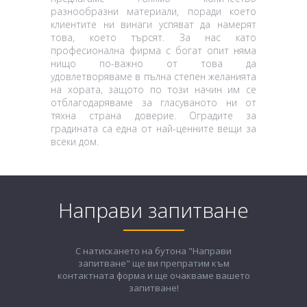
разнообразни материали, поради което
клиентите ни винаги успяват да намерят
това, което търсят. За нас като
професионална фирма с богат опит няма
нищо по-важно от това да
удовлетворяваме в пълна степен желанията
на хората, защото по този начин им се
отблагодаряваме за гласуваното ни от
тяхна страна доверие. Оградите за
градината са една от най-ценните вещи за
всеки дом.
Направи запитване
С натискането на бутона "Направи
запитване" ще ви препратим към
контактната форма и ще очакваме вашето
запитване!