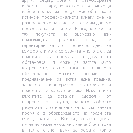
други. Предвид богатия и разнообразен
избор на пазара, не всеки е в състояние да
избере правилния продукт. Ние обаче като
истински професионалисти винаги сме на
разположение на клиентите си и им даваме
професионални съвети. Благодарение на
тях покупката на възможно най-
подходящата градинска ограда е
гарантиран на сто процента. Днес на
комфорта и уюта се разчита много с оглед
положителната промяна на домашната
обстановка. Тя може да засяга както
вътрешното, също така и външното
обзавеждане. Нашите огради са
предназначени за всяка една градина,
защото се характеризират с изключителни
положителни характеристики. Няма начин
клиентите да останат недоволни от
направената покупка, защото добрите
резултати по отношение на положителната
промяна в обзавеждането на градината
няма да закъснеят. Всички днес искат домът
им да изглежда възможно най-добре и това
в пълна степен важи за хората, които