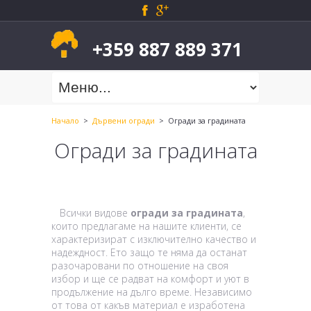
+359 887 889 371
Начало
>
Дървени огради
> Огради за градината
Огради за градината
Всички видове
огради за градината
,
които предлагаме на нашите клиенти, се
характеризират с изключително качество и
надеждност. Ето защо те няма да останат
разочаровани по отношение на своя
избор и ще се радват на комфорт и уют в
продължение на дълго време. Независимо
от това от какъв материал е изработена