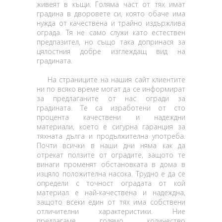
живеят в къщи. Голяма част от тях имат
градина в дворовете си, която обаче има
нужда от качествена и трайно издържлива
ограда. Тя не само служи като естествен
предпазител, но също така допринася за
цялостния добре изглеждащ вид на
градината.
На страниците на нашия сайт клиентите
ни по всяко време могат да се информират
за предлаганите от нас огради за
градината. Те са изработени от сто
процента качествени и надеждни
материали, което е сигурна гаранция за
тяхната дълга и продължителна употреба.
Почти всички в наши дни няма как да
отрекат ползите от оградите, защото те
винаги променят обстановката в дома в
изцяло положителна насока. Трудно е да се
определи с точност оградата от кой
материал е най-качествена и надеждна,
защото всеки един от тях има собствени
отличителни характеристики. Ние
предлагаме голямо количество