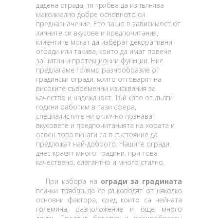
дадена ограда, тя трябва да изпълнява
максимално добре основното си
предназначение. Ето защо в зависимост от
личните си вкусове и предпочитания,
клиентите могат да изберат декоративни
огради или такива, които да имат повече
защитни и протекционни функции. Ние
предлагаме голямо разнообразие от
градински огради, които отговарят на
високите съвременни изисквания за
качество и надеждност. Тъй като от дълги
години работим в тази сфера,
специалистите ни отлично познават
вкусовете и предпочитанията на хората и
освен това винаги са в състояние да
предложат най-доброто. Нашите огради
днес красят много градини, при това
качествено, елегантно и много стилно.
При избора на
огради за градината
всички трябва да се ръководят от няколко
основни фактора, сред които са нейната
големина, разположение и още много